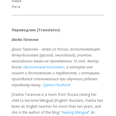
Ваша
Рита
Переводчик [Translator]:
Dasha Tarasova
Даша Тарасова – мама из России, воспитывающая
дочку-билингва (русский, английский), учитель
английского языка на протяжении 10 лет. Автор
блога
«Воспитывая билингва»
, в котором она
пишет о достижениях и трудностях, с которыми
приходится сталкиваться при обучении ребенка
неродному языку.
Группа Facebook
[Dasha Tarasova is a mum from Russia raising her
child to become bilingual (English/ Russian). Dasha has
been an English teacher for more than ten years, and
she is the author of the blog
“Raising Bilingual”
(in