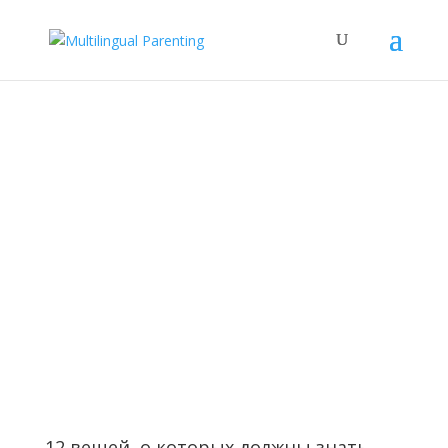
Subscribe to our Newsletter and
get a FREE copy of "How to Raise
Confident Multicultural Children"
12 вещей, о которых должны знать